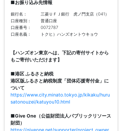
■
お振り込み先情報
銀行名：
三菱ＵＦＪ銀行 虎ノ門支店（041）
口座種別：
普通口座
口座番号：
0072787
口座名義：
トクヒ）ハンズオントウキョウ
【ハンズオン東京へは、下記の寄付サイトから
もご寄付いただけます】
■港区 ふるさと納税
港区版ふるさと納税制度「団体応援寄付金」に
ついて
https://www.city.minato.tokyo.jp/kikaku/huru
satonouzei/katuyou10.html
■Give One（公益財団法人パブリックリソース
財団）
https://giveone.net/supporter/project_owner.