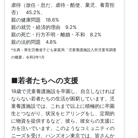
虐待（放任・怠だ、虐待・酷使、棄児、養育拒
否） 45.2%、
親の健康問題 18.6%
親の就労・経済的理由 9.2%
親の死亡・行方不明・離婚・不和 8.2%
親の法的問題 4.8%
*出典：厚生労働省子ども家庭局「児童養護施設入所児童等調査
の概要」令和2年1月
■若者たちへの支援
18歳で児童養護施設を卒園し、自立しなければ
ならない若者たちの生活が困窮しています。児
童養護施設では、これまで以上に積極的に卒園
生とつながり、状況をヒアリングをし、定期的
に物資を提供するなど、彼ら、彼女らの支援に
力を注いでいます。このようなコミュニティの
ニーズを受け、ハンズオン東京では、皆さんか